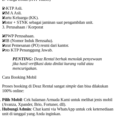
E-KTP Asli.
SIM A Asli.
Kartu Keluarga (KK).
Motor + STNK sebagai jaminan saat pengambilan unit.
3. Perusahaan / Korporat
NPWP Perusahaan.
NIB (Nomor Induk Berusaha).
Surat Pemesanan (PO) resmi dari kantor.
Foto KTP Penanggung Jawab.
PENTING:
Deaz Rental berhak menolak penyewaan
jika hasil verifikasi data dinilai kurang valid atau
mencurigakan.
Cara Booking Mobil
Proses booking di Deaz Rental sangat
simple
dan bisa dilakukan
100% online:
Pilih Mobil
: Cek halaman
Armada Kami
untuk melihat jenis mobil
(Avanza, Xpander, Brio, Fortuner, dll).
Hubungi Admin
: Chat kami via WhatsApp untuk cek ketersediaan
unit di tanggal yang Anda inginkan.