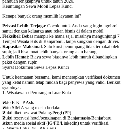
panduan lengkapnya untuk tahun 2026.
Keuntungan Sewa Mobil Lepas Kunci
Kenapa banyak orang memilih layanan ini?
Privasi Lebih Terjaga
: Cocok untuk Anda yang ingin ngobrol
santai dengan keluarga atau rekan bisnis di dalam mobil.
Fleksibel
: Bebas mampir ke mana saja, misalnya mengunjungi
7
Tempat Wisata Hits di Banjarbaru
, tanpa sungkan dengan driver.
Kapasitas Maksimal
: Satu kursi penumpang tidak terpakai oleh
supir, jadi bisa muat lebih banyak orang atau barang.
Lebih Hemat
: Biaya sewa biasanya lebih murah dibandingkan
paket dengan supir.
Syarat Dokumen Sewa Lepas Kunci
Untuk keamanan bersama, kami menerapkan verifikasi dokumen
yang ketat namun tetap mudah bagi penyewa yang valid. Berikut
syaratnya:
1. Wisatawan / Perorangan Luar Kota
Foto E-KTP Asli.
Foto SIM A yang masih berlaku.
Bukti tiket pesawat Pulang-Pergi (PP).
Bukti reservasi hotel/penginapan di Banjarmasin/Banjarbaru.
Akun media sosial aktif (IG/FB/LinkedIn) untuk verifikasi.
2. Warga Lokal (KTP Kalsel)