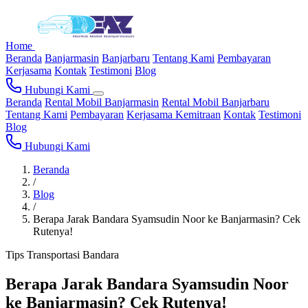
Home
Beranda
Banjarmasin
Banjarbaru
Tentang Kami
Pembayaran
Kerjasama
Kontak
Testimoni
Blog
Hubungi Kami
Beranda
Rental Mobil Banjarmasin
Rental Mobil Banjarbaru
Tentang Kami
Pembayaran
Kerjasama Kemitraan
Kontak
Testimoni
Blog
Hubungi Kami
Beranda
/
Blog
/
Berapa Jarak Bandara Syamsudin Noor ke Banjarmasin? Cek
Rutenya!
Tips
Transportasi
Bandara
Berapa Jarak Bandara Syamsudin Noor
ke Banjarmasin? Cek Rutenya!