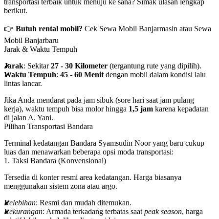
transportasi terbaik untuk menuju ke sana? Simak ulasan lengkap
berikut.
👉
Butuh rental mobil?
Cek
Sewa Mobil Banjarmasin
atau
Sewa
Mobil Banjarbaru
Jarak & Waktu Tempuh
Jarak
: Sekitar
27 - 30 Kilometer
(tergantung rute yang dipilih).
Waktu Tempuh
:
45 - 60 Menit
dengan mobil dalam kondisi lalu
lintas lancar.
Jika Anda mendarat pada jam sibuk (sore hari saat jam pulang
kerja), waktu tempuh bisa molor hingga
1,5 jam
karena kepadatan
di jalan A. Yani.
Pilihan Transportasi Bandara
Terminal kedatangan Bandara Syamsudin Noor yang baru cukup
luas dan menawarkan beberapa opsi moda transportasi:
1. Taksi Bandara (Konvensional)
Tersedia di konter resmi area kedatangan. Harga biasanya
menggunakan sistem zona atau argo.
Kelebihan
: Resmi dan mudah ditemukan.
Kekurangan
: Armada terkadang terbatas saat
peak season
, harga