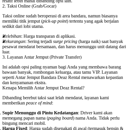
relatif lebih mahal dibanding opsi lain.
2. Taksi Online (Grab/Gocar)
Taksi online sudah beroperasi di area bandara, namun biasanya
memiliki titik jemput (
pick-up point
) tertentu yang agak berjalan
sedikit dari lobi utama.
Kelebihan
: Harga transparan di aplikasi.
Kekurangan
: Sering terjadi
surge pricing
(harga naik) saat banyak
pesawat mendarat bersamaan, dan harus menunggu unit datang dari
luar.
3. Layanan Antar Jemput (Private Transfer)
Ini adalah opsi paling nyaman bagi Anda yang membawa barang
bawaan banyak, rombongan keluarga, atau tamu VIP. Layanan
seperti
Antar Jemput Bandara Deaz Rental
menawarkan kepastian
dan kenyamanan ekstra.
Kenapa Memilih Antar Jemput Deaz Rental?
Dibanding berebut taksi saat lelah mendarat, layanan kami
memberikan
peace of mind
:
Supir Menunggu di Pintu Kedatangan
: Driver kami akan
memegang papan nama (
paging board
) nama Anda. Tidak perlu
bingung mencari mobil.
Harga Fixed
: Harga sudah disepakati di awal (termasuk bensin &