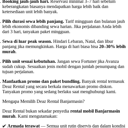
Booking jauh-jauh hari.
Reservasi minimal 3–7 hari sebelum
keberangkatan biasanya mendapatkan harga lebih baik dan
ketersediaan unit lebih banyak.
Pilih durasi sewa lebih panjang.
Tarif mingguan dan bulanan jauh
lebih ekonomis dibanding sewa harian. Jika perjalanan Anda lebih
dari 3 hari, tanyakan paket mingguan.
Sewa di luar peak season.
Hindari Lebaran, Natal, dan libur
panjang jika memungkinkan. Harga di hari biasa bisa
20–30% lebih
murah
.
Pilih unit sesuai kebutuhan.
Jangan sewa Fortuner jika Avanza
sudah cukup. Sesuaikan jenis mobil dengan jumlah penumpang dan
tujuan perjalanan.
Manfaatkan promo dan paket bundling.
Banyak rental termasuk
Deaz Rental yang secara berkala menawarkan promo diskon.
Tanyakan promo yang sedang berlaku saat menghubungi kami.
Mengapa Memilih Deaz Rental Banjarmasin?
Deaz Rental bukan sekadar penyedia
rental mobil Banjarmasin
murah
. Kami mengutamakan:
✅
Armada terawat
— Semua unit rutin diservis dan dalam kondisi