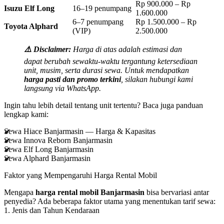
Rp 900.000 – Rp
Isuzu Elf Long
16–19 penumpang
1.600.000
6–7 penumpang
Rp 1.500.000 – Rp
Toyota Alphard
(VIP)
2.500.000
⚠️ Disclaimer:
Harga di atas adalah
estimasi
dan
dapat berubah sewaktu-waktu tergantung ketersediaan
unit, musim, serta durasi sewa. Untuk mendapatkan
harga pasti dan promo terkini
, silakan hubungi kami
langsung via WhatsApp.
Ingin tahu lebih detail tentang unit tertentu? Baca juga panduan
lengkap kami:
Sewa Hiace Banjarmasin — Harga & Kapasitas
Sewa Innova Reborn Banjarmasin
Sewa Elf Long Banjarmasin
Sewa Alphard Banjarmasin
Faktor yang Mempengaruhi Harga Rental Mobil
Mengapa
harga rental mobil Banjarmasin
bisa bervariasi antar
penyedia? Ada beberapa faktor utama yang menentukan tarif sewa:
1. Jenis dan Tahun Kendaraan