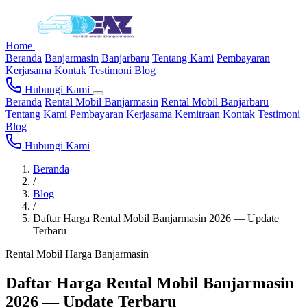
Home
Beranda
Banjarmasin
Banjarbaru
Tentang Kami
Pembayaran
Kerjasama
Kontak
Testimoni
Blog
Hubungi Kami
Beranda
Rental Mobil Banjarmasin
Rental Mobil Banjarbaru
Tentang Kami
Pembayaran
Kerjasama Kemitraan
Kontak
Testimoni
Blog
Hubungi Kami
Beranda
/
Blog
/
Daftar Harga Rental Mobil Banjarmasin 2026 — Update
Terbaru
Rental Mobil
Harga
Banjarmasin
Daftar Harga Rental Mobil Banjarmasin
2026 — Update Terbaru