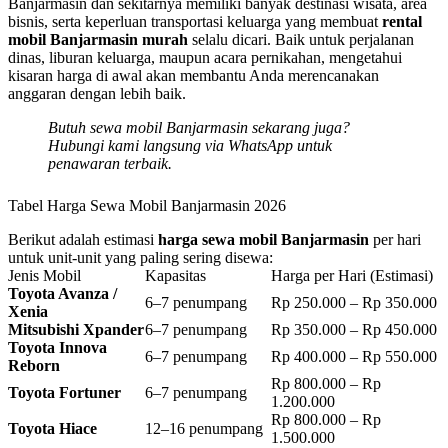
Banjarmasin dan sekitarnya memiliki banyak destinasi wisata, area
bisnis, serta keperluan transportasi keluarga yang membuat
rental
mobil Banjarmasin murah
selalu dicari. Baik untuk perjalanan
dinas, liburan keluarga, maupun acara pernikahan, mengetahui
kisaran harga di awal akan membantu Anda merencanakan
anggaran dengan lebih baik.
Butuh
sewa mobil Banjarmasin
sekarang juga?
Hubungi kami langsung via WhatsApp untuk
penawaran terbaik.
Tabel Harga Sewa Mobil Banjarmasin 2026
Berikut adalah estimasi
harga sewa mobil Banjarmasin
per hari
untuk unit-unit yang paling sering disewa:
Jenis Mobil
Kapasitas
Harga per Hari (Estimasi)
Toyota Avanza /
6–7 penumpang
Rp 250.000 – Rp 350.000
Xenia
Mitsubishi Xpander
6–7 penumpang
Rp 350.000 – Rp 450.000
Toyota Innova
6–7 penumpang
Rp 400.000 – Rp 550.000
Reborn
Rp 800.000 – Rp
Toyota Fortuner
6–7 penumpang
1.200.000
Rp 800.000 – Rp
Toyota Hiace
12–16 penumpang
1.500.000